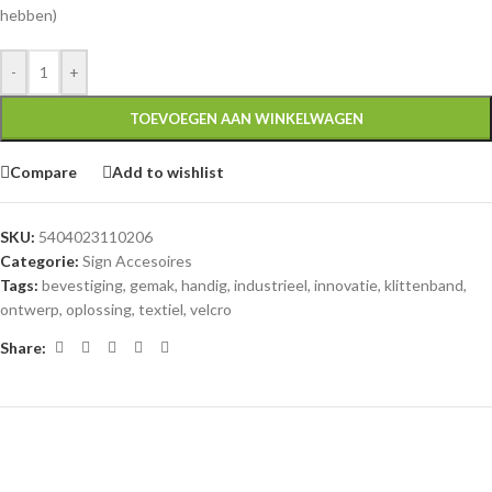
hebben)
-
+
TOEVOEGEN AAN WINKELWAGEN
Compare
Add to wishlist
SKU:
5404023110206
Categorie:
Sign Accesoires
Tags:
bevestiging
,
gemak
,
handig
,
industrieel
,
innovatie
,
klittenband
,
ontwerp
,
oplossing
,
textiel
,
velcro
Share: