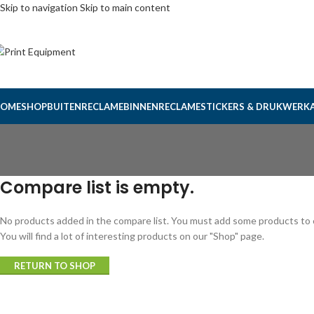
Skip to navigation
Skip to main content
OME
SHOP
BUITENRECLAME
BINNENRECLAME
STICKERS & DRUKWERK
Compare list is empty.
No products added in the compare list. You must add some products to
You will find a lot of interesting products on our "Shop" page.
RETURN TO SHOP