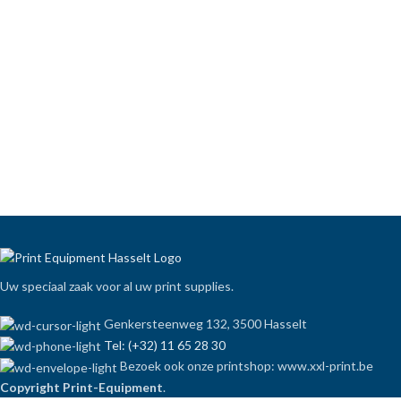
Uw speciaal zaak voor al uw print supplies.
Genkersteenweg 132, 3500 Hasselt
Tel: (+32) 11 65 28 30
Bezoek ook onze printshop: www.xxl-print.be
Copyright Print-Equipment
.