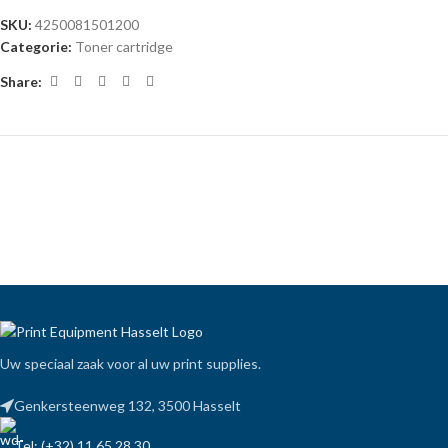
SKU:
4250081501200
Categorie:
Toner cartridge
Share:
Uw speciaal zaak voor al uw print supplies.
Genkersteenweg 132, 3500 Hasselt
Tel: (+32) 11 65 28 30