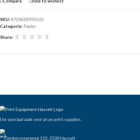
Compare
Add to wishlist
SKU:
8720618993533
Categorie:
Papier
Share:
Uw speciaal zaak voor al uw print supplies.
Genkersteenweg 132, 3500 Hasselt