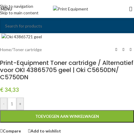
Skip to navigation
MENU
Skip to main content
Click to enlarge
Home
/
Toner cartridge
Print-Equipment Toner cartridge / Alternatief
voor OKI 43865705 geel | Oki C5650DN/
C5750DN
€
34,33
-
+
TOEVOEGEN AAN WINKELWAGEN
Compare
Add to wishlist