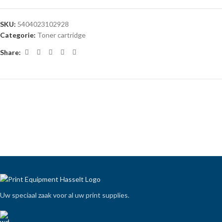
SKU:
5404023102928
Categorie:
Toner cartridge
Share:
Uw speciaal zaak voor al uw print supplies.