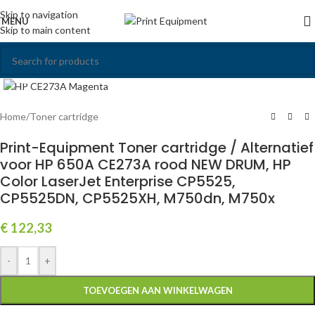
Skip to navigation
MENU
Skip to main content
Click to enlarge
Home
/
Toner cartridge
Print-Equipment Toner cartridge / Alternatief
voor HP 650A CE273A rood NEW DRUM, HP
Color LaserJet Enterprise CP5525,
CP5525DN, CP5525XH, M750dn, M750x
€
122,33
-
+
TOEVOEGEN AAN WINKELWAGEN