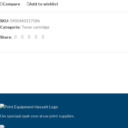
Compare
Add to wishlist
SKU:
5901443117186
Categorie:
Toner cartridge
Share:
Uw speciaal zaak voor al uw print supplies.