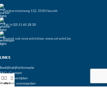
Genkersteenweg 132, 3500 Hasselt
Tel: (+32) 11 65 28 30
Bezoek ook onze printshop: www.xxl-print.be
LINKS
Bedrijfsdrijfsinformatie
FAQ / Contant
Bezorg/levertijden
Algemene voorwaarden
Shop
Cart
My account
Privacybeleid
Copyright Print-Equipment
.