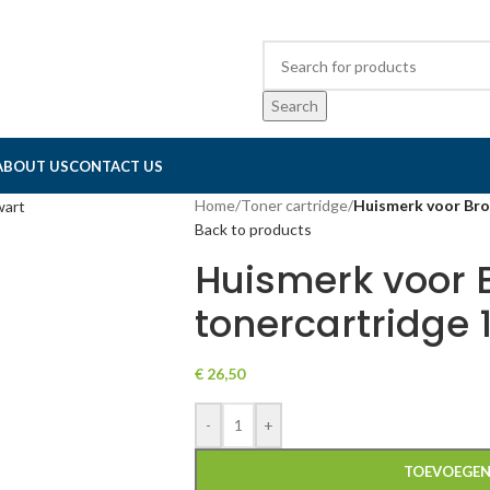
Search
ABOUT US
CONTACT US
Home
/
Toner cartridge
/
Huismerk voor Bro
Back to products
Huismerk voor 
tonercartridge 
€
26,50
-
+
TOEVOEGEN