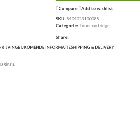
Compare
Add to wishlist
SKU:
5404023100085
Categorie:
Toner cartridge
Share:
HRIJVING
BIJKOMENDE INFORMATIE
SHIPPING & DELIVERY
agina’s,