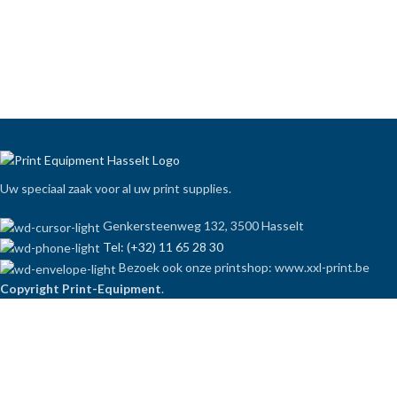
Uw speciaal zaak voor al uw print supplies.
Genkersteenweg 132, 3500 Hasselt
Tel: (+32) 11 65 28 30
Bezoek ook onze printshop: www.xxl-print.be
Copyright Print-Equipment
.