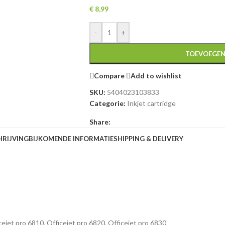
€
8,99
-
+
TOEVOEGEN
Compare
Add to wishlist
SKU:
5404023103833
Categorie:
Inkjet cartridge
Share:
HRIJVING
BIJKOMENDE INFORMATIE
SHIPPING & DELIVERY
ejet pro 6810, Officejet pro 6820, Officejet pro 6830