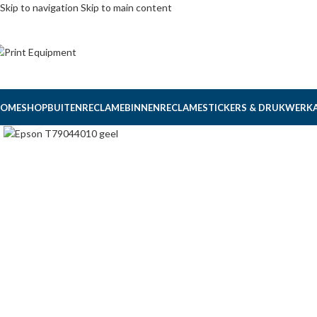
Skip to navigation
Skip to main content
OME
SHOP
BUITENRECLAME
BINNENRECLAME
STICKERS & DRUKWERK
Click to enlarge