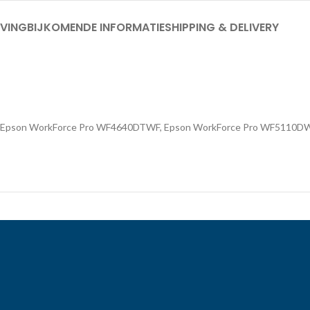
JVING
BIJKOMENDE INFORMATIE
SHIPPING & DELIVERY
F, Epson WorkForce Pro WF4640DTWF, Epson WorkForce Pro WF5110D