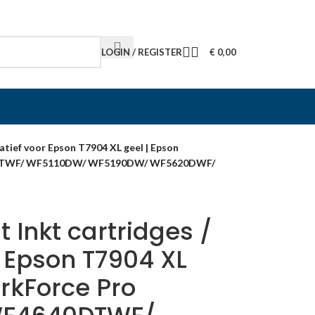
LOGIN / REGISTER
€
0,00
atief voor Epson T7904 XL geel | Epson
DTWF/ WF5110DW/ WF5190DW/ WF5620DWF/
 Inkt cartridges /
r Epson T7904 XL
rkForce Pro