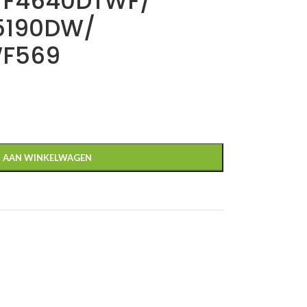
F4640DTWF/
5190DW/
F569
 AAN WINKELWAGEN