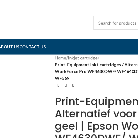
ABOUT US
CONTACT US
Home
/
Inkjet cartridge
/
Print-Equipment Inkt cartridges / Altern
WorkForce Pro WF4630DWF/ WF4640
WF569
Print-Equipment
Alternatief voo
geel | Epson Wo