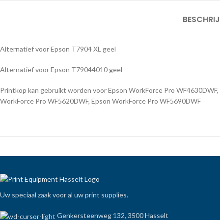
BESCHRI
Alternatief voor Epson T7904 XL geel
Alternatief voor Epson T79044010 geel
Printkop kan gebruikt worden voor Epson WorkForce Pro WF4630DW
WorkForce Pro WF5620DWF, Epson WorkForce Pro WF5690DWF
Uw speciaal zaak voor al uw print supplies.
Genkersteenweg 132, 3500 Hasselt