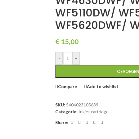
WF4630DWF/ W
WF5110DW/ WF
WF5620DWF/ W
€
15,00
-
+
TOEVOEGEN
Compare
Add to wishlist
SKU:
5404023105639
Categorie:
Inkjet cartridge
Share: