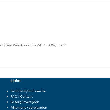
W, Epson WorkForce Pro WF5190DW, Epson
Links
Bedrijfsdrijfsinformatie
FAQ / Contant
Bezorg/levertijden
Algemene voorwaarden