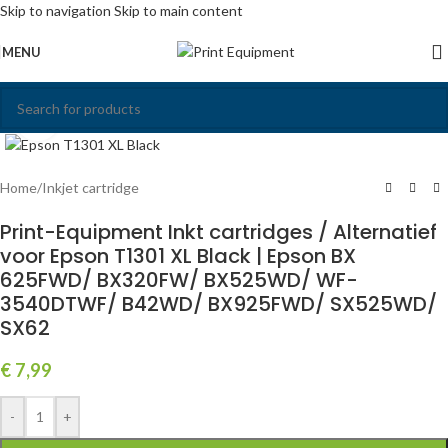
Skip to navigation
Skip to main content
MENU
Click to enlarge
Home
/
Inkjet cartridge
Print-Equipment Inkt cartridges / Alternatief
voor Epson T1301 XL Black | Epson BX
625FWD/ BX320FW/ BX525WD/ WF-
3540DTWF/ B42WD/ BX925FWD/ SX525WD/
SX62
€
7,99
-
+