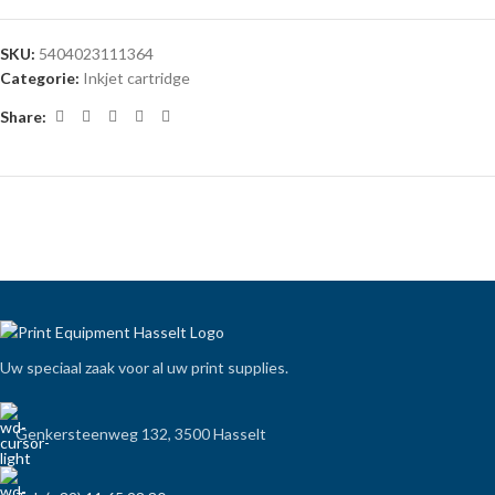
SKU:
5404023111364
Categorie:
Inkjet cartridge
Share:
Uw speciaal zaak voor al uw print supplies.
Genkersteenweg 132, 3500 Hasselt