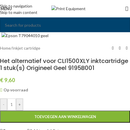
Skip to navigation
MENU
Skip to main content
Click to enlarge
Home
/
Inkjet cartridge
Het alternatief voor CLI1500XLY inktcartridge
1 stuk(s) Origineel Geel 9195B001
€
9,60
Op voorraad
-
+
TOEVOEGEN AAN WINKELWAGEN