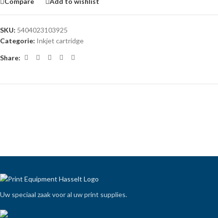
Compare
Add to wishlist
SKU:
5404023103925
Categorie:
Inkjet cartridge
Share:
Uw speciaal zaak voor al uw print supplies.