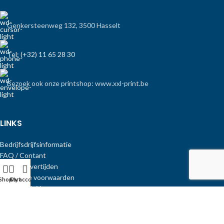
Genkersteenweg 132, 3500 Hasselt
Tel: (+32) 11 65 28 30
Bezoek ook onze printshop: www.xxl-print.be
LINKS
Bedrijfsdrijfsinformatie
FAQ / Contant
Bezorg/levertijden
Algemene voorwaarden
Shop
Cart
My account
Privacybeleid
Copyright Print-Equipment
.