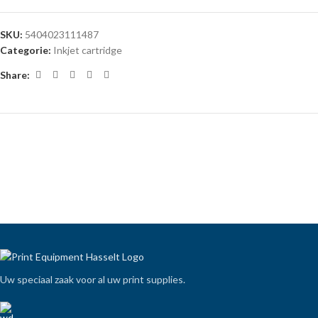
SKU:
5404023111487
Categorie:
Inkjet cartridge
Share:
Uw speciaal zaak voor al uw print supplies.