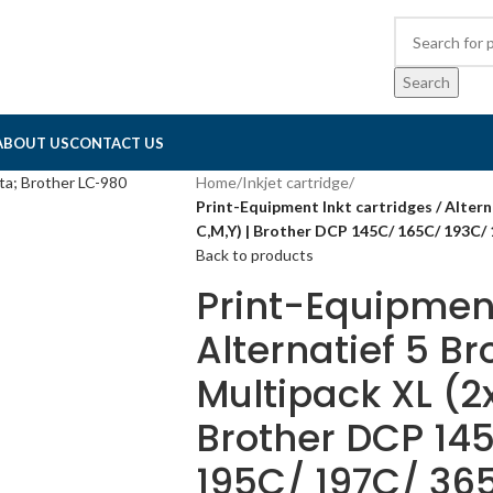
Search
ABOUT US
CONTACT US
Home
/
Inkjet cartridge
/
Print-Equipment Inkt cartridges / Altern
C,M,Y) | Brother DCP 145C/ 165C/ 193C
Back to products
Print-Equipment
Alternatief 5 B
Multipack XL (2x
Brother DCP 14
195C/ 197C/ 3