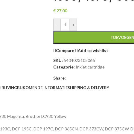
€
27,00
-
+
TOEVOEGEN
Compare
Add to wishlist
SKU:
5404023105066
Categorie:
Inkjet cartridge
Share:
HRIJVING
BIJKOMENDE INFORMATIE
SHIPPING & DELIVERY
C980 Magenta, Brother LC980 Yellow
 DCP 193C, DCP 195C, DCP 197C, DCP 365CN, DCP 373CW, DCP 375CW