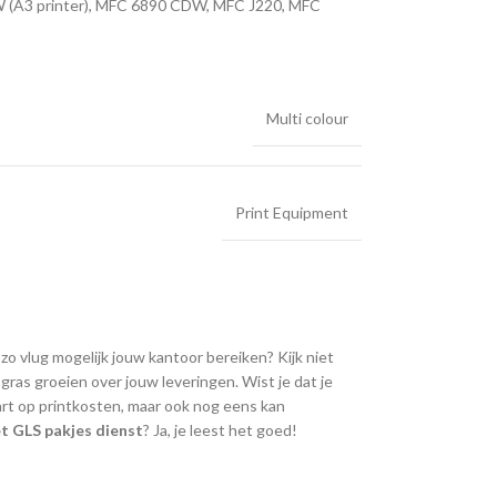
(A3 printer), MFC 6890 CDW, MFC J220, MFC
Multi colour
Print Equipment
 zo vlug mogelijk jouw kantoor bereiken? Kijk niet
ras groeien over jouw leveringen. Wist je dat je
art op printkosten, maar ook nog eens kan
t GLS pakjes dienst
? Ja, je leest het goed!