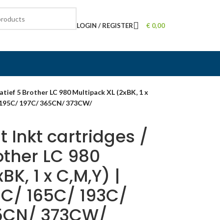
LOGIN / REGISTER
€
0,00
atief 5 Brother LC 980 Multipack XL (2xBK, 1 x
/ 195C/ 197C/ 365CN/ 373CW/
 Inkt cartridges /
rother LC 980
BK, 1 x C,M,Y) |
5C/ 165C/ 193C/
65CN/ 373CW/