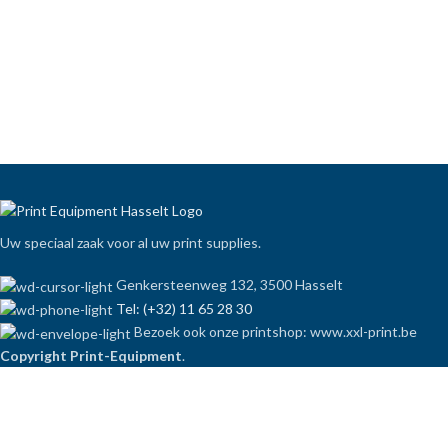
Uw speciaal zaak voor al uw print supplies.
Genkersteenweg 132, 3500 Hasselt
Tel: (+32) 11 65 28 30
Bezoek ook onze printshop: www.xxl-print.be
Copyright Print-Equipment
.