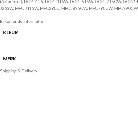
(A3 printer), DCP J125, DCP J315W, DCP J515W, DCP J715CW, DCPJ
J265W, MFC J415W, MFC290C, MFC5895CW, MFC790CW, MFC990CW
Bijkomende informatie
KLEUR
MERK
Shipping & Delivery