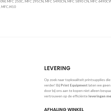
140W, MFC 250C, MFC 295CN, MFC 5490CN, MFC 5890 CN, MFC 6490CW 
, MFCJ410
LEVERING
Op zoek naar topkwaliteit printsupplies die
verder! Bij
Print Equipment
laten we geen g
door bij ons aan te kopen niet alleen bespa
vertrouwen op de efficiënte
leveringen me
AFHALING WINKEL