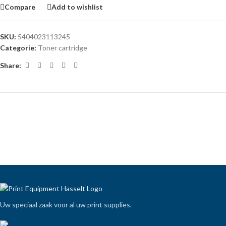
Compare
Add to wishlist
SKU:
5404023113245
Categorie:
Toner cartridge
Share:
Uw speciaal zaak voor al uw print supplies.