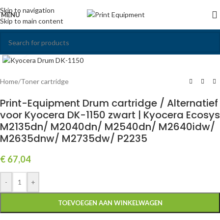
Skip to navigation
MENU
Skip to main content
Click to enlarge
Home
/
Toner cartridge
Print-Equipment Drum cartridge / Alternatief
voor Kyocera DK-1150 zwart | Kyocera Ecosys
M2135dn/ M2040dn/ M2540dn/ M2640idw/
M2635dnw/ M2735dw/ P2235
€
67,04
-
+
TOEVOEGEN AAN WINKELWAGEN