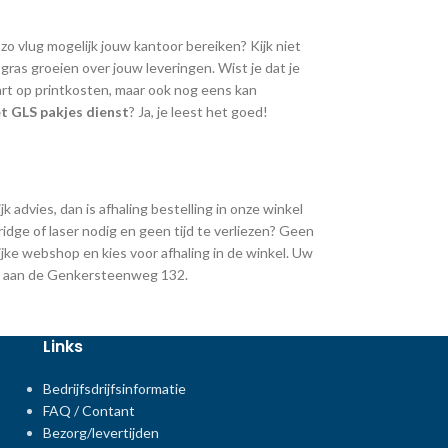
 zo vlug mogelijk jouw kantoor bereiken? Kijk niet
ras groeien over jouw leveringen. Wist je dat je
art op printkosten, maar ook nog eens kan
t GLS pakjes dienst
? Ja, je leest het goed!
k advies, dan is afhaling bestelling in onze winkel
ridge of laser nodig en geen tijd te verliezen? Geen
jke webshop en kies voor afhaling in de winkel. Uw
ing aan de Genkersteenweg 132.
Links
Bedrijfsdrijfsinformatie
FAQ / Contant
Bezorg/levertijden