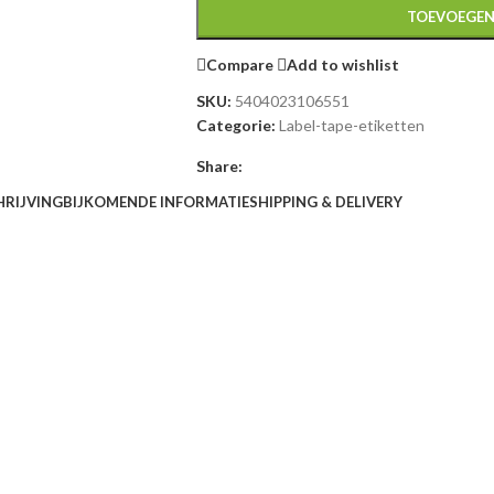
TOEVOEGEN
Compare
Add to wishlist
SKU:
5404023106551
Categorie:
Label-tape-etiketten
Share:
HRIJVING
BIJKOMENDE INFORMATIE
SHIPPING & DELIVERY