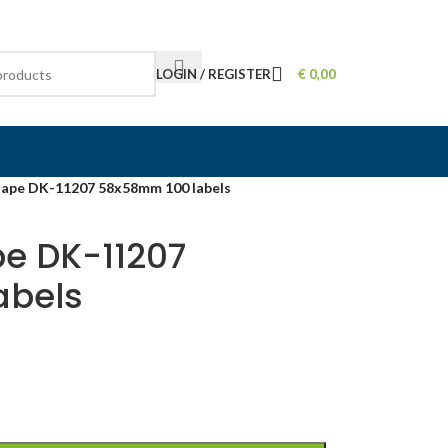
LOGIN / REGISTER
€
0,00
 tape DK-11207 58x58mm 100 labels
pe DK-11207
abels