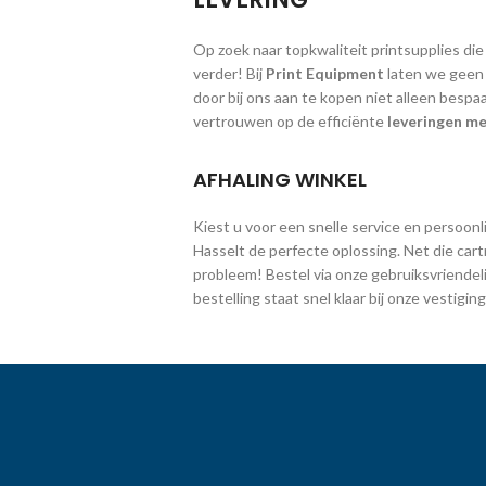
Op zoek naar topkwaliteit printsupplies die
verder! Bij
Print Equipment
laten we geen g
door bij ons aan te kopen niet alleen bespa
vertrouwen op de efficiënte
leveringen me
AFHALING WINKEL
Kiest u voor een snelle service en persoonlij
Hasselt de perfecte oplossing. Net die cart
probleem! Bestel via onze gebruiksvriendeli
bestelling staat snel klaar bij onze vestig