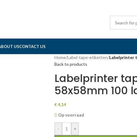
ABOUT US
CONTACT US
Home
/
Label-tape-etiketten
/
Labelprinter
Back to products
Labelprinter ta
58x58mm 100 l
€
4,14
Op voorraad
-
+