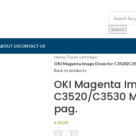
Search
ABOUT US
CONTACT US
Home
/
Toner cartridge
/
OKI Magenta Image Drum for C3520/C353
Back to products
OKI Magenta Im
C3520/C3530 MF
pag.
€
60,00