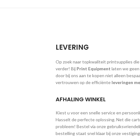
LEVERING
Op zoek naar topkwaliteit printsupplies die
verder! Bij
Print Equipment
laten we geen g
door bij ons aan te kopen niet alleen bespa
vertrouwen op de efficiënte
leveringen me
AFHALING WINKEL
Kiest u voor een snelle service en persoonlij
Hasselt de perfecte oplossing. Net die cart
probleem! Bestel via onze gebruiksvriendeli
bestelling staat snel klaar bij onze vestig