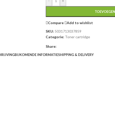
-
+
TOEVOEGEN
Compare
Add to wishlist
SKU:
5031713037859
Categorie:
Toner cartridge
Share:
HRIJVING
BIJKOMENDE INFORMATIE
SHIPPING & DELIVERY