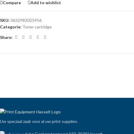
Compare
Add to wishlist
SKU:
0632983025956
Categorie:
Toner cartridge
Share:
Uw speciaal zaak voor al uw print supplies.
Genkersteenweg 132, 3500 Hasselt