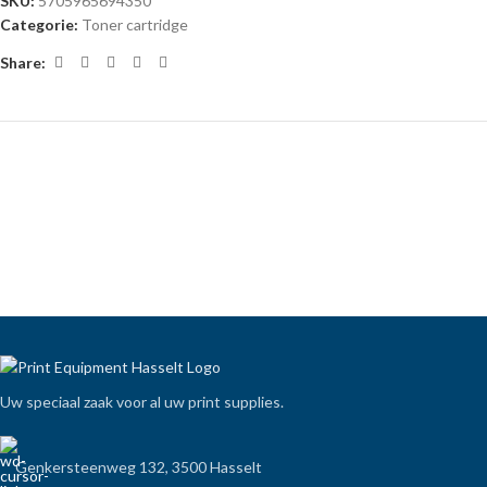
SKU:
5705965694350
Categorie:
Toner cartridge
Share:
Uw speciaal zaak voor al uw print supplies.
Genkersteenweg 132, 3500 Hasselt