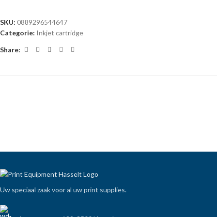
SKU:
0889296544647
Categorie:
Inkjet cartridge
Share:
Uw speciaal zaak voor al uw print supplies.