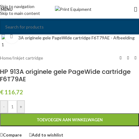
Skip to navigation
MENU
Skip to main content
Click to enlarge
Home
/
Inkjet cartridge
HP 913A originele gele PageWide cartridge
F6T79AE
€
116,72
-
+
TOEVOEGEN AAN WINKELWAGEN
Compare
Add to wishlist