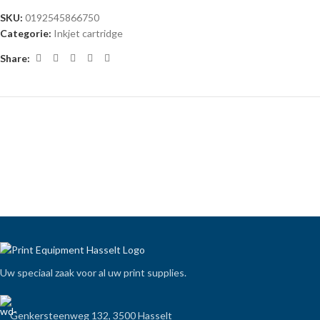
SKU:
0192545866750
Categorie:
Inkjet cartridge
Share:
Uw speciaal zaak voor al uw print supplies.
Genkersteenweg 132, 3500 Hasselt