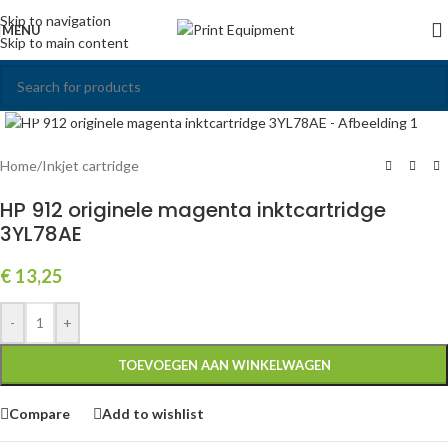
Skip to navigation
MENU
Skip to main content
Click to enlarge
Home
/
Inkjet cartridge
HP 912 originele magenta inktcartridge
3YL78AE
€
13,25
-
+
TOEVOEGEN AAN WINKELWAGEN
Compare
Add to wishlist