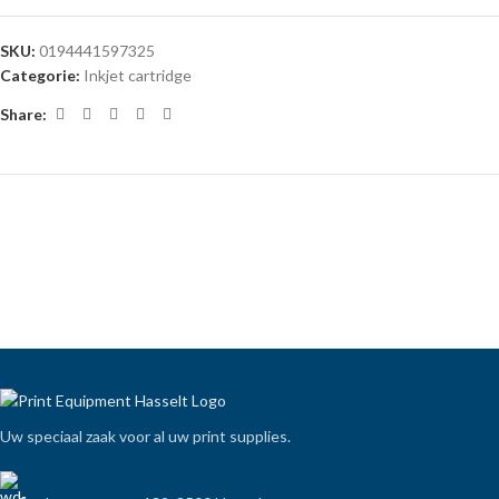
SKU:
0194441597325
Categorie:
Inkjet cartridge
Share:
Uw speciaal zaak voor al uw print supplies.