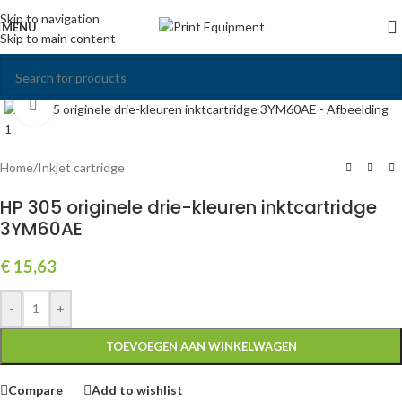
Skip to navigation
MENU
Skip to main content
Click to enlarge
Home
/
Inkjet cartridge
HP 305 originele drie-kleuren inktcartridge
3YM60AE
€
15,63
-
+
TOEVOEGEN AAN WINKELWAGEN
Compare
Add to wishlist