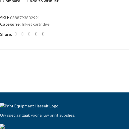
Compare
Add to wishlist
SKU:
0888793802991
Categorie:
Inkjet cartridge
Share:
Uw speciaal zaak voor al uw print supplies.