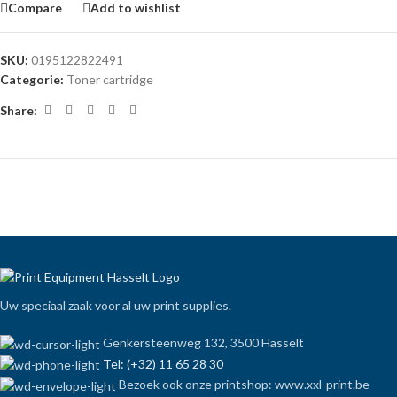
Compare
Add to wishlist
SKU:
0195122822491
Categorie:
Toner cartridge
Share:
Uw speciaal zaak voor al uw print supplies.
Genkersteenweg 132, 3500 Hasselt
Tel: (+32) 11 65 28 30
Bezoek ook onze printshop: www.xxl-print.be