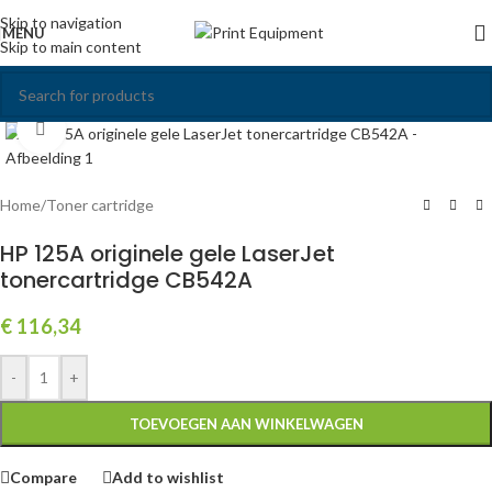
Skip to navigation
MENU
Skip to main content
Click to enlarge
Home
/
Toner cartridge
HP 125A originele gele LaserJet
tonercartridge CB542A
€
116,34
-
+
TOEVOEGEN AAN WINKELWAGEN
Compare
Add to wishlist