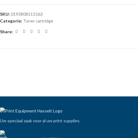
SKU:
0193808111563
Categorie:
Toner cartridge
Share:
Uw speciaal zaak voor al uw print supplies.