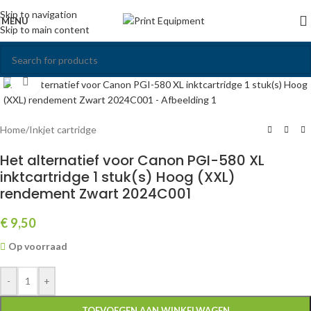
Skip to navigation
MENU
Skip to main content
Click to enlarge
Home
/
Inkjet cartridge
Het alternatief voor Canon PGI-580 XL
inktcartridge 1 stuk(s) Hoog (XXL)
rendement Zwart 2024C001
€
9,50
Op voorraad
-
+
TOEVOEGEN AAN WINKELWAGEN