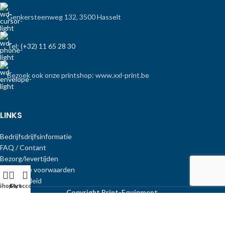
Genkersteenweg 132, 3500 Hasselt
Tel: (+32) 11 65 28 30
Bezoek ook onze printshop: www.xxl-print.be
LINKS
Bedrijfsdrijfsinformatie
FAQ / Contant
Bezorg/levertijden
Algemene voorwaarden
Privacybeleid
Shop
Cart
My account
Copyright Print-Equipment
.