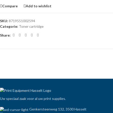
Compare
Add to wishlist
SKU:
8719551002594
Categorie:
Toner cartridge
Share:
Uw speciaal zaak voor al uw print supplies.
Genkersteenweg 132, 3500 Hasselt