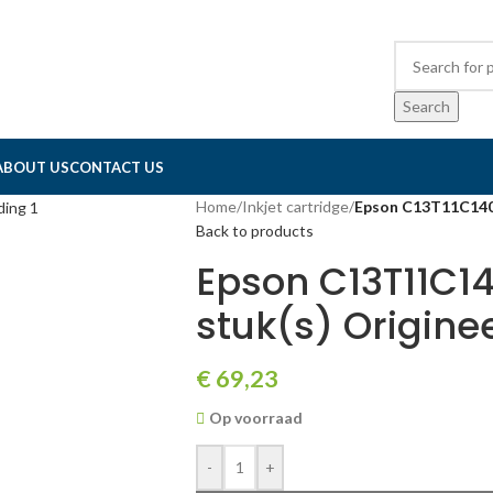
Search
ABOUT US
CONTACT US
Home
/
Inkjet cartridge
/
Epson C13T11C140 i
Back to products
Epson C13T11C14
stuk(s) Origine
€
69,23
Op voorraad
-
+