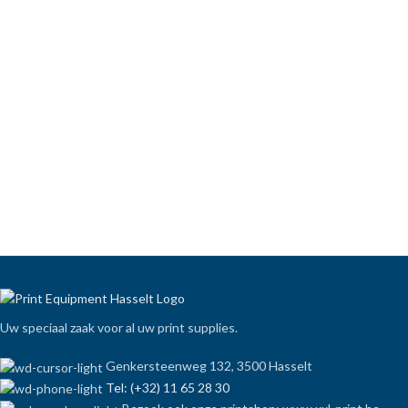
Uw speciaal zaak voor al uw print supplies.
Genkersteenweg 132, 3500 Hasselt
Tel: (+32) 11 65 28 30