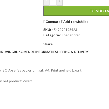
-
+
TOEVOEGEN
Compare
Add to wishlist
SKU:
4549292198423
Categorie:
Toebehoren
Share:
HRIJVING
BIJKOMENDE INFORMATIE
SHIPPING & DELIVERY
e ISO A-series papierformaat: A4. Printsnelheid (zwart,
an het product: Zwart