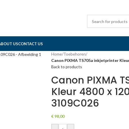
ABOUT US
CONTACT US
Home
/
Toebehoren
/
Canon PIXMA TS705a inkjetprinter Kleur
Back to products
Canon PIXMA TS
Kleur 4800 x 120
3109C026
€
98,00