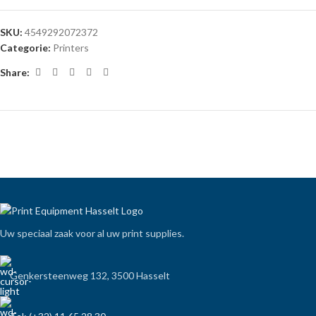
SKU:
4549292072372
Categorie:
Printers
Share:
Uw speciaal zaak voor al uw print supplies.
Genkersteenweg 132, 3500 Hasselt