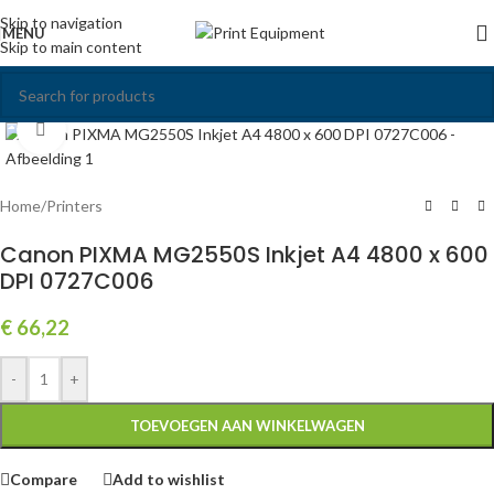
Skip to navigation
MENU
Skip to main content
Click to enlarge
Home
/
Printers
Canon PIXMA MG2550S Inkjet A4 4800 x 600
DPI 0727C006
€
66,22
-
+
TOEVOEGEN AAN WINKELWAGEN
Compare
Add to wishlist