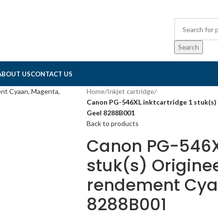
Search
ABOUT US
CONTACT US
Home
/
Inkjet cartridge
/
Canon PG-546XL inktcartridge 1 stuk(s)
Geel 8288B001
Back to products
Canon PG-546XL
stuk(s) Origine
rendement Cya
8288B001