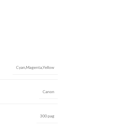
Cyan,Magenta,Yellow
Canon
300 pag