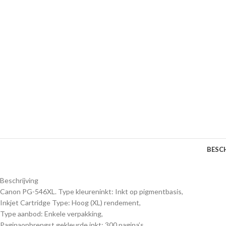
BESC
Beschrijving
Canon PG-546XL. Type kleureninkt: Inkt op pigmentbasis,
Inkjet Cartridge Type: Hoog (XL) rendement,
Type aanbod: Enkele verpakking,
Paginaopbrengst gekleurde inkt: 300 pagina’s,