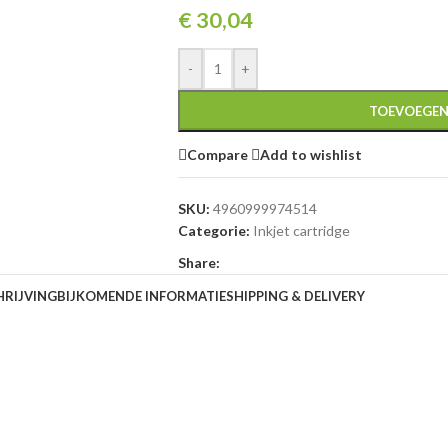
€
30,04
-
+
TOEVOEGEN
Compare
Add to wishlist
SKU:
4960999974514
Categorie:
Inkjet cartridge
Share:
HRIJVING
BIJKOMENDE INFORMATIE
SHIPPING & DELIVERY