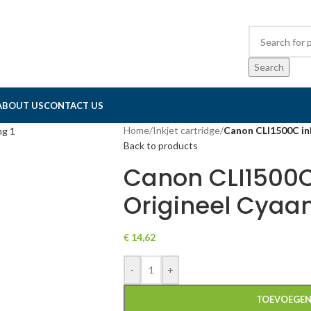
Search
ABOUT US
CONTACT US
Home
/
Inkjet cartridge
/
Canon CLI1500C in
Back to products
Canon CLI1500C
Origineel Cyaa
€
14,62
-
+
TOEVOEGEN