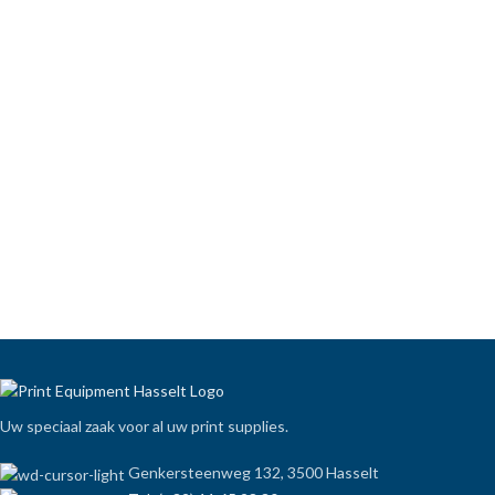
Uw speciaal zaak voor al uw print supplies.
Genkersteenweg 132, 3500 Hasselt