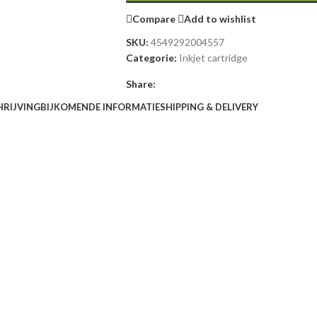
Compare
Add to wishlist
SKU:
4549292004557
Categorie:
Inkjet cartridge
Share:
HRIJVING
BIJKOMENDE INFORMATIE
SHIPPING & DELIVERY