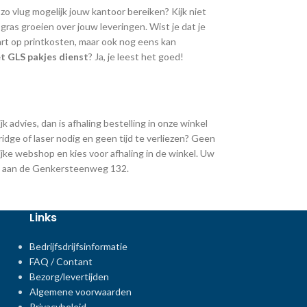
 zo vlug mogelijk jouw kantoor bereiken? Kijk niet
ras groeien over jouw leveringen. Wist je dat je
art op printkosten, maar ook nog eens kan
t GLS pakjes dienst
? Ja, je leest het goed!
k advies, dan is afhaling bestelling in onze winkel
ridge of laser nodig en geen tijd te verliezen? Geen
jke webshop en kies voor afhaling in de winkel. Uw
ing aan de Genkersteenweg 132.
Links
Bedrijfsdrijfsinformatie
FAQ / Contant
Bezorg/levertijden
Algemene voorwaarden
Privacybeleid