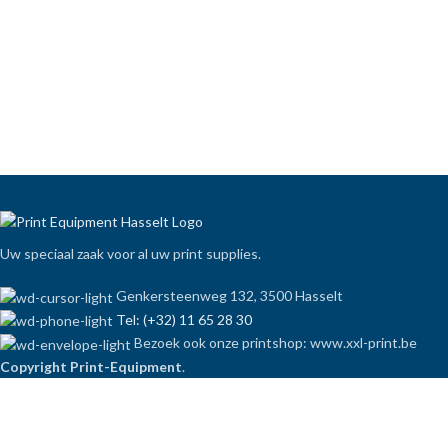
Uw speciaal zaak voor al uw print supplies.
Genkersteenweg 132, 3500 Hasselt
Tel: (+32) 11 65 28 30
Bezoek ook onze printshop: www.xxl-print.be
Copyright Print-Equipment
.