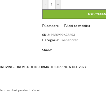
-
+
TOEVOEGEN
Compare
Add to wishlist
SKU:
4960999673653
Categorie:
Toebehoren
Share:
HRIJVING
BIJKOMENDE INFORMATIE
SHIPPING & DELIVERY
leur van het product: Zwart