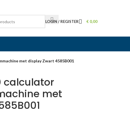
LOGIN / REGISTER
€
0,00
nmachine met display Zwart 4585B001
calculator
machine met
4585B001