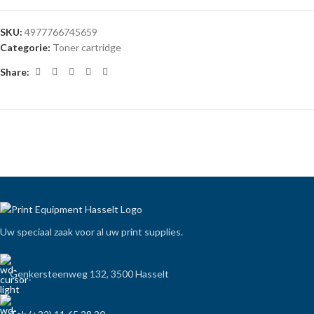
SKU:
4977766745659
Categorie:
Toner cartridge
Share:
Uw speciaal zaak voor al uw print supplies.
Genkersteenweg 132, 3500 Hasselt