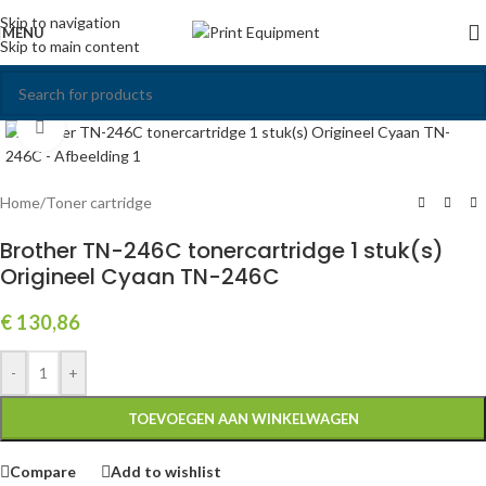
Skip to navigation
MENU
Skip to main content
Click to enlarge
Home
/
Toner cartridge
Brother TN-246C tonercartridge 1 stuk(s)
Origineel Cyaan TN-246C
€
130,86
-
+
TOEVOEGEN AAN WINKELWAGEN
Compare
Add to wishlist