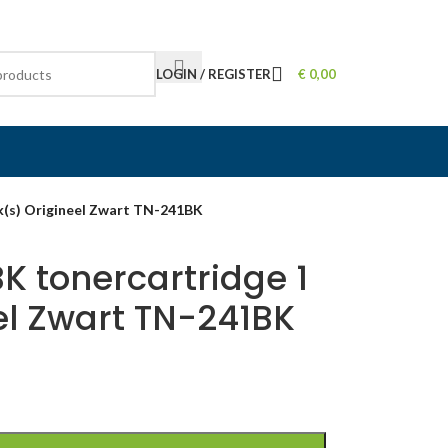
LOGIN / REGISTER
€
0,00
k(s) Origineel Zwart TN-241BK
K tonercartridge 1
el Zwart TN-241BK