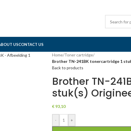
ABOUT US
CONTACT US
Home
/
Toner cartridge
/
Brother TN-241BK tonercartridge 1 stu
Back to products
Brother TN-241B
stuk(s) Origine
€
93,10
-
+