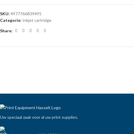
SKU:
4977766839495
Categorie:
Inkjet cartridge
Share:
Uw speciaal zaak voor al uw print supplies.