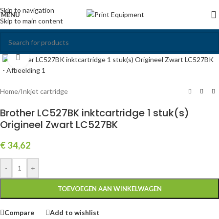
Skip to navigation
MENU
Skip to main content
Click to enlarge
Home
/
Inkjet cartridge
Brother LC527BK inktcartridge 1 stuk(s)
Origineel Zwart LC527BK
€
34,62
-
+
TOEVOEGEN AAN WINKELWAGEN
Compare
Add to wishlist