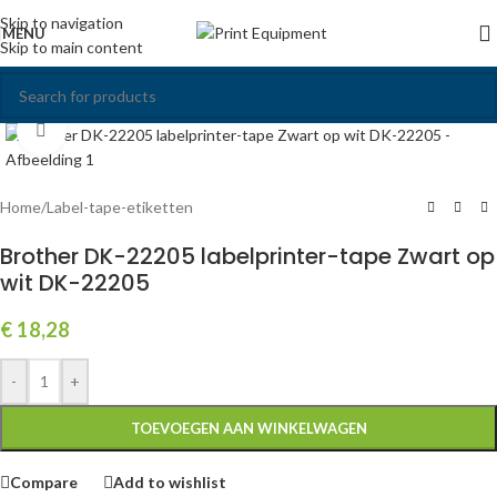
Skip to navigation
MENU
Skip to main content
Click to enlarge
Home
/
Label-tape-etiketten
Brother DK-22205 labelprinter-tape Zwart op
wit DK-22205
€
18,28
-
+
TOEVOEGEN AAN WINKELWAGEN
Compare
Add to wishlist