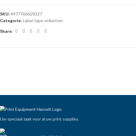
SKU:
4977766628327
Categorie:
Label-tape-etiketten
Share:
Uw speciaal zaak voor al uw print supplies.