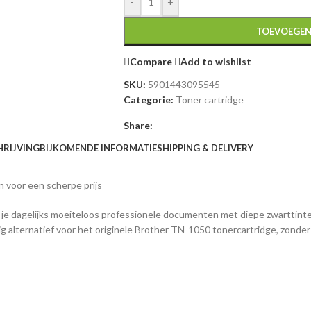
-
+
TOEVOEGEN
Compare
Add to wishlist
SKU:
5901443095545
Categorie:
Toner cartridge
Share:
HRIJVING
BIJKOMENDE INFORMATIE
SHIPPING & DELIVERY
 voor een scherpe prijs
 je dagelijks moeiteloos professionele documenten met diepe zwarttinten 
 alternatief voor het originele Brother TN-1050 tonercartridge, zonder i